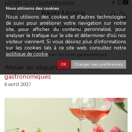
+32 (0)81 22 43 15
contact@grafe.be
Nous utilisons des cookies
Nous utilisons des cookies et d'autres technologies
Menu
0
de suivi pour améliorer votre navigation sur notre
site, pour afficher du contenu peronnalisé, pour
analyser le trafique sur le site et déterminer d'où nos
visiteur viennent. Si vous désirez plus d’informations
sur les cookies liés à ce site web, consultez notre
Accueil
Agenda
politique de cookie
.
Atelier de dégustation : les rosés gastronomiques
OK
Changer mes préférences
Atelier de dégustation : les rosés
gastronomiques
6 avril 2027