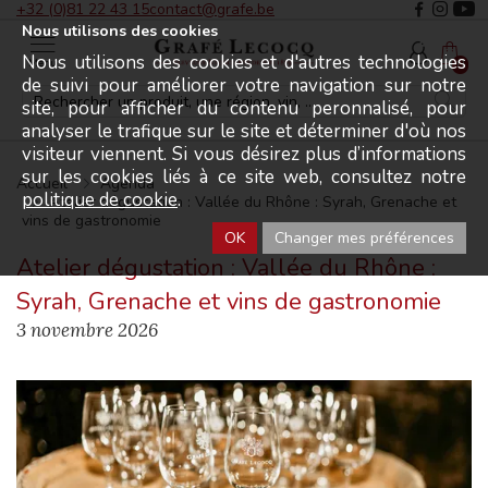
+32 (0)81 22 43 15
contact@grafe.be
Nous utilisons des cookies
Nous utilisons des cookies et d'autres technologies
Menu
0
de suivi pour améliorer votre navigation sur notre
site, pour afficher du contenu peronnalisé, pour
analyser le trafique sur le site et déterminer d'où nos
visiteur viennent. Si vous désirez plus d’informations
sur les cookies liés à ce site web, consultez notre
Accueil
Agenda
politique de cookie
.
Atelier dégustation : Vallée du Rhône : Syrah, Grenache et
vins de gastronomie
OK
Changer mes préférences
Atelier dégustation : Vallée du Rhône :
Syrah, Grenache et vins de gastronomie
3 novembre 2026