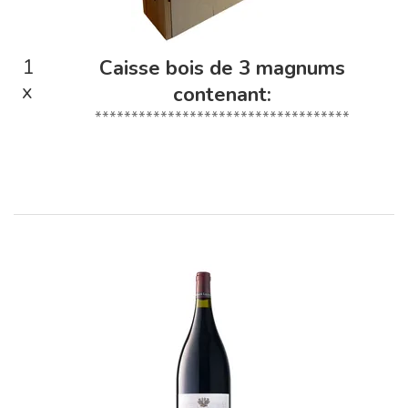
1
Caisse bois de 3 magnums
x
contenant:
***********************************