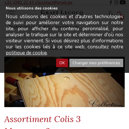
+32 (0)81 22 43 15
contact@grafe.be
Nous utilisons des cookies
Nous utilisons des cookies et d'autres technologies
Menu
0
de suivi pour améliorer votre navigation sur notre
site, pour afficher du contenu peronnalisé, pour
analyser le trafique sur le site et déterminer d'où nos
visiteur viennent. Si vous désirez plus d’informations
sur les cookies liés à ce site web, consultez notre
Accueil
Assortiment Colis 3 Magnums 2
politique de cookie
.
OK
Changer mes préférences
Assortiment Colis 3