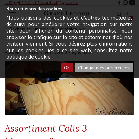
+32 (0)81 22 43 15
contact@grafe.be
Nous utilisons des cookies
Nous utilisons des cookies et d'autres technologies
Menu
0
de suivi pour améliorer votre navigation sur notre
site, pour afficher du contenu peronnalisé, pour
analyser le trafique sur le site et déterminer d'où nos
visiteur viennent. Si vous désirez plus d’informations
sur les cookies liés à ce site web, consultez notre
Accueil
Assortiment Colis 3 Magnums 3
politique de cookie
.
OK
Changer mes préférences
Assortiment Colis 3