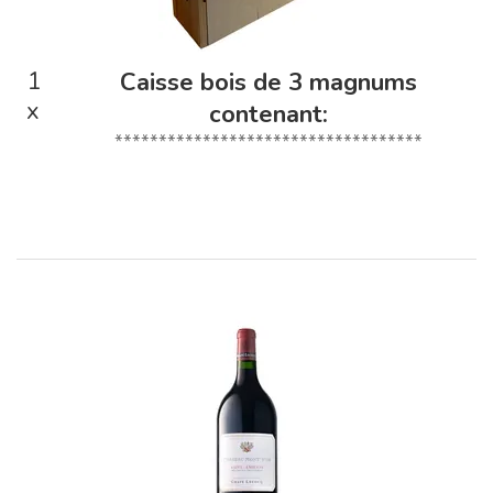
1
Caisse bois de 3 magnums
x
contenant:
***********************************