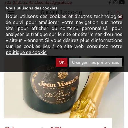
+32 (0)81 22 43 15
contact@grafe.be
Nous utilisons des cookies
Nous utilisons des cookies et d'autres technologies
Menu
0
de suivi pour améliorer votre navigation sur notre
site, pour afficher du contenu peronnalisé, pour
analyser le trafique sur le site et déterminer d'où nos
visiteur viennent. Si vous désirez plus d’informations
sur les cookies liés à ce site web, consultez notre
Accueil
Découverte "Champagnes"
politique de cookie
.
OK
Changer mes préférences