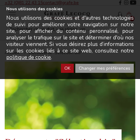
+32 (0)81 22 43 15
contact@grafe.be
Nous utilisons des cookies
Nous utilisons des cookies et d'autres technologies
Menu
0
de suivi pour améliorer votre navigation sur notre
site, pour afficher du contenu peronnalisé, pour
analyser le trafique sur le site et déterminer d'où nos
visiteur viennent. Si vous désirez plus d’informations
sur les cookies liés à ce site web, consultez notre
Accueil
Découverte "Sélection bio"
politique de cookie
.
OK
Changer mes préférences