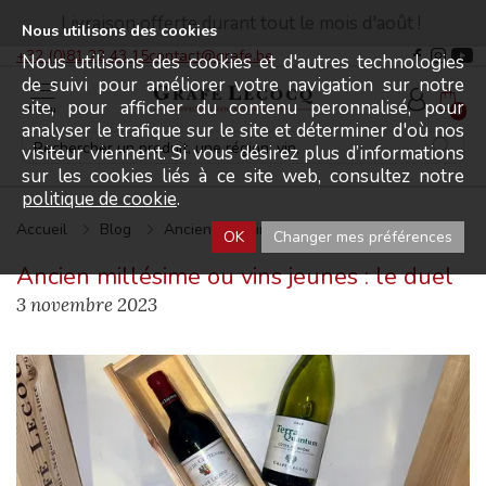
Livraison offerte durant tout le mois d'août !
Nous utilisons des cookies
+32 (0)81 22 43 15
contact@grafe.be
Nous utilisons des cookies et d'autres technologies
de suivi pour améliorer votre navigation sur notre
site, pour afficher du contenu peronnalisé, pour
Menu
0
analyser le trafique sur le site et déterminer d'où nos
visiteur viennent. Si vous désirez plus d’informations
sur les cookies liés à ce site web, consultez notre
politique de cookie
.
Accueil
Blog
Ancien millésime ou vins jeunes : le duel
OK
Changer mes préférences
Ancien millésime ou vins jeunes : le duel
3 novembre 2023