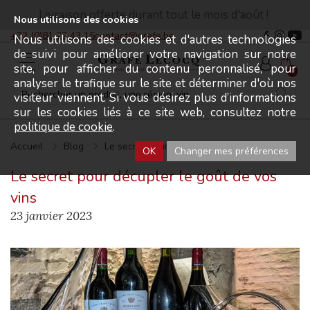
Livraison offerte durant tout le mois d'août !
Nous utilisons des cookies
+32 (0)81 22 43 15
contact@grafe.be
Nous utilisons des cookies et d'autres technologies
de suivi pour améliorer votre navigation sur notre
site, pour afficher du contenu peronnalisé, pour
Menu
0
analyser le trafique sur le site et déterminer d'où nos
visiteur viennent. Si vous désirez plus d’informations
sur les cookies liés à ce site web, consultez notre
politique de cookie
.
Accueil
Blog
Le secret pour décupler le goût de vos vins
OK
Changer mes préférences
Le secret pour décupler le goût de vos
vins
23 janvier 2023