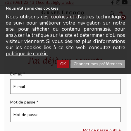
+32 (0)81 22 43 15
contact@grafe.be
Nous utilisons des cookies
Nous utilisons des cookies et d'autres technologies
Menu
0
de suivi pour améliorer votre navigation sur notre
site, pour afficher du contenu peronnalisé, pour
analyser le trafique sur le site et déterminer d'où nos
Accueil
Mon compte
Connexion
visiteur viennent. Si vous désirez plus d’informations
sur les cookies liés à ce site web, consultez notre
politique de cookie
.
J'ai déjà un compte
OK
Changer mes préférences
E-mail
Mot de passe
Mot de passe oublié