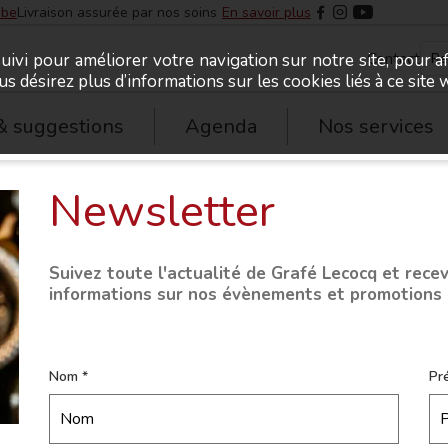
.be
Livraison assurée par nos soins
En savoir plus
Contact
uivi pour améliorer votre navigation sur notre site, pour a
ous désirez plus d’informations sur les cookies liés à ce sit
& suggestions
Agenda
Nos services
Newsletter
Suivez toute l'actualité de Grafé Lecocq et rece
informations sur nos évènements et promotions
Nom
Pr