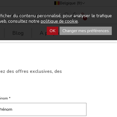
Belgique (fr)
fficher du contenu peronnalisé, pour analyser le trafique
0
e web, consultez notre
politique de cookie
.
OK
Changer mes préférences
Blog
A propos
vez des offres exclusives, des
énom