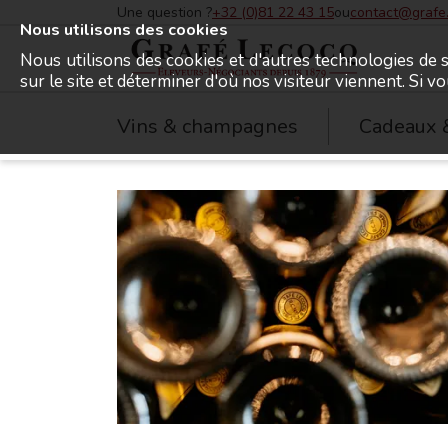
Une question ?
+32 (0)81 22 43 15
ou
contact@grafe
Nous utilisons des cookies
Nous utilisons des cookies et d'autres technologies de s
sur le site et déterminer d'où nos visiteur viennent. Si v
Grafé Lecocq
Vins & champagnes
Cadeaux 