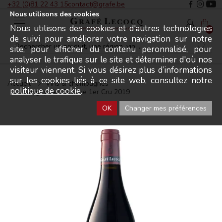
+32 (0)81 22 43 15
contact@grafe.be
Nous utilisons des cookies
Nous utilisons des cookies et d'autres technologies
Menu
0
de suivi pour améliorer votre navigation sur notre
site, pour afficher du contenu peronnalisé, pour
analyser le trafique sur le site et déterminer d'où nos
visiteur viennent. Si vous désirez plus d’informations
sur les cookies liés à ce site web, consultez notre
Accueil
Vins & champagnes
politique de cookie
.
Savigny-lès-Beaune 1er Cru 2019
OK
Changer mes préférences