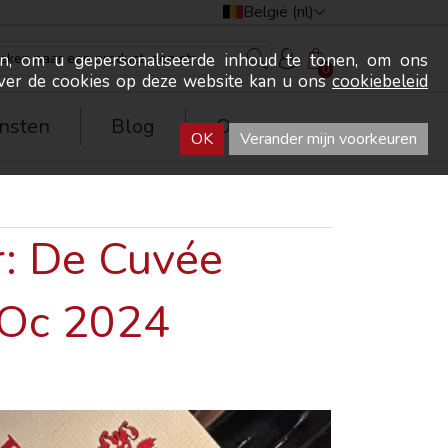
België (nl)
n, om u gepersonaliseerde inhoud te tonen, om ons
0
ver de cookies op deze website kan u ons
cookiebeleid
nsten
Blog
Over ons
OK
Verander mijn voorkeuren
r: De Cuvée
’Oc 2024