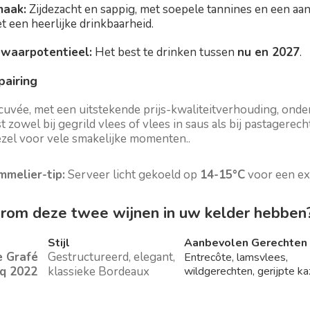
aak:
Zijdezacht en sappig, met soepele tannines en een aan
t een heerlijke drinkbaarheid.
waarpotentieel:
Het best te drinken tussen
nu en 2027
.
airing
uvée, met een uitstekende prijs-kwaliteitverhouding, onders
st zowel bij gegrild vlees of vlees in saus als bij pastagerec
zel voor vele smakelijke momenten..
mmelier-tip:
Serveer licht gekoeld op
14-15°C
voor een ext
om deze twee wijnen in uw kelder hebben
Stijl
Aanbevolen Gerechten
 Grafé
Gestructureerd, elegant,
Entrecôte, lamsvlees,
q 2022
klassieke Bordeaux
wildgerechten, gerijpte k