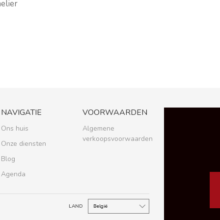
lier
NAVIGATIE
VOORWAARDEN
Ons huis
Algemene
verkoopsvoorwaarden
Onze diensten
Blog
Agenda
LAND