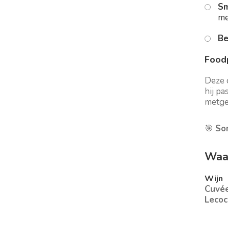
Sm
me
Be
Foodp
Deze c
hij pa
metge
🎯
So
Waar
Wijn
Cuvée
Lecoc