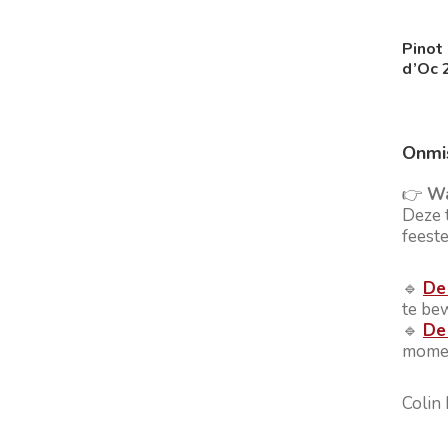
Pinot
d’Oc 
Onmi
👉
Wa
Deze 
feeste
🔹
De
te be
🔹
De
mome
Colin