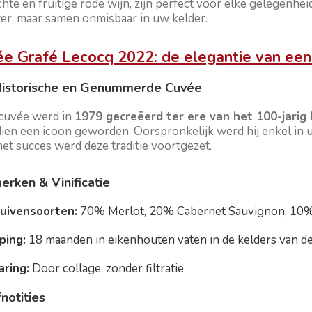
chte en fruitige rode wijn, zijn perfect voor elke gelegenh
ter, maar samen onmisbaar in uw kelder.
e Grafé Lecocq 2022: de elegantie van e
Historische en Genummerde Cuvée
cuvée werd in
1979 gecreëerd ter ere van het 100-jarig
dien een icoon geworden. Oorspronkelijk werd hij enkel in 
et succes werd deze traditie voortgezet.
rken & Vinificatie
uivensoorten:
70% Merlot, 20% Cabernet Sauvignon, 10%
jping:
18 maanden in eikenhouten vaten in de kelders van d
aring:
Door collage, zonder filtratie
notities