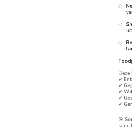
Ne
va
Sm
ui
Be
la
Foodp
Deze B
✔
Ent
✔
Geg
✔
Wil
✔
Ges
✔
Ger
🎯
So
laten