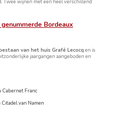
eid. Twee wijnen met een heel verschillend
en genummerde Bordeaux
 bestaan van het huis Grafé Lecocq
en is
uitzonderlijke jaargangen aangeboden en
 Cabernet Franc
e Citadel van Namen