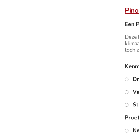
Pino
Een P
Deze
klima
toch z
Kenme
Dr
Vi
Sti
Proef
Ne