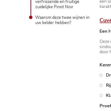
een li
verfrissende en fruitige
karak
zuidelijke Pinot Noir
Waarom deze twee wijnen in
Cuvé
uw kelder hebben?
Een 
Deze 
sinds
door h
Kenme
Dr
Ri
Kl
Proef