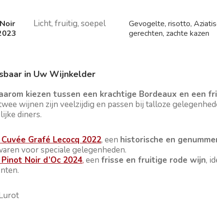
Licht, fruitig, soepel
 Noir
Gevogelte, risotto, Aziati
2023
gerechten, zachte kazen
sbaar in Uw Wijnkelder
arom kiezen tussen een krachtige Bordeaux en een fris
twee wijnen zijn veelzijdig en passen bij talloze gelegenhe
lijke diners.
 Cuvée Grafé Lecocq 2022
, een
historische en genumme
waren voor speciale gelegenheden.
 Pinot Noir d’Oc 2024
,
een
frisse en fruitige rode wijn
, i
nten.
 Lurot