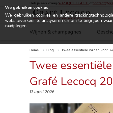
Heb je een vraag?
+32 (0)81 22 43 15
of
contact@gra
We gebruiken cookies
We gebruiken cookies en andere trackingtechnolog
websiteverkeer te analyseren en om te begrijpen waa
Grafé Lecocq
raadplegen.
Wijnen & champagnes
Gesche
Home
Blog
Twee essentiële wijnen voor uw
Twee essentiële
Grafé Lecocq 20
13 april 2026