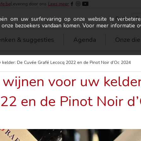
fe.be
Levering door ons
Lees meer
Contact
ieën om uw surfervaring op onze website te verbetere
r onze bezoekers vandaan komen. Voor meer informatie o
nken & suggesties
Agenda
Onze die
 kelder: De Cuvée Grafé Lecocq 2022 en de Pinot Noir d’Oc 2024
 wijnen voor uw kelde
22 en de Pinot Noir d