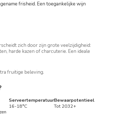
gename frisheid. Een toegankelijke wijn
cheidt zich door zijn grote veelzijdigheid:
hten, harde kazen of charcuterie. Een ideale
ra fruitige beleving.
?
Serveertemperatuur
Bewaarpotentieel
16-18°C
Tot 2032+
azen