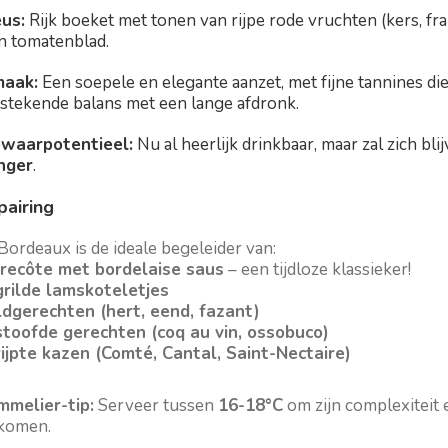
us:
Rijk boeket met tonen van rijpe rode vruchten (kers, fra
n tomatenblad.
aak:
Een soepele en elegante aanzet, met fijne tannines di
tstekende balans met een lange afdronk.
waarpotentieel:
Nu al heerlijk drinkbaar, maar zal zich bl
nger
.
airing
ordeaux is de ideale begeleider van:
recôte met bordelaise saus
– een tijdloze klassieker!
rilde lamskoteletjes
dgerechten (hert, eend, fazant)
toofde gerechten (coq au vin, ossobuco)
ijpte kazen (Comté, Cantal, Saint-Nectaire)
mmelier-tip:
Serveer tussen
16-18°C
om zijn complexiteit e
 komen.