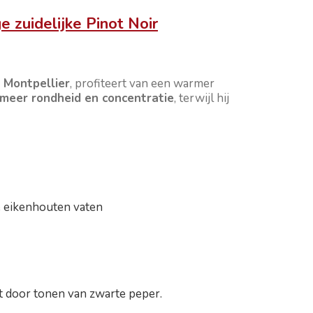
e zuidelijke Pinot Noir
j Montpellier
, profiteert van een warmer
meer rondheid en concentratie
, terwijl hij
ge eikenhouten vaten
kt door tonen van zwarte peper.