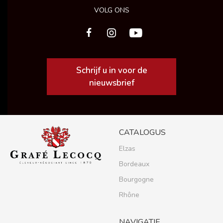
VOLG ONS
Schrijf u in voor de
nieuwsbrief
CATALOGUS
Elzas
Bordeaux
Bourgogne
Rhône
NAVIGATIE