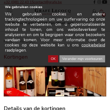
+32 (0)81 22 43 15
contact@grafe.be
We gebruiken cookies
We gebruiken cookies en andere
Menu
0
trackingtechnologieën om uw surfervaring op onze
website te verbeteren, om u gepersonaliseerde
inhoud te tonen, om ons websiteverkeer te
analyseren en om te begrijpen waar onze bezoekers
vandaan komen. Voor meer informatie over de
Home
Kortingen
cookies op deze website kan u ons
cookiebeleid
raadplegen.
Kortingen
OK
Verander mijn voorkeuren
Details van de kortingen