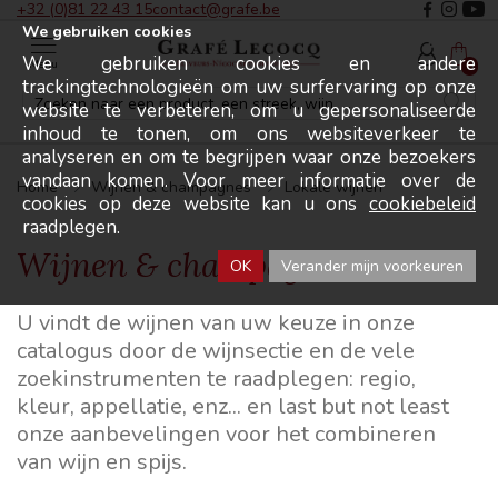
+32 (0)81 22 43 15
contact@grafe.be
We gebruiken cookies
We gebruiken cookies en andere
Menu
0
trackingtechnologieën om uw surfervaring op onze
website te verbeteren, om u gepersonaliseerde
inhoud te tonen, om ons websiteverkeer te
analyseren en om te begrijpen waar onze bezoekers
vandaan komen. Voor meer informatie over de
Home
Wijnen & champagnes
Lokale wijnen
cookies op deze website kan u ons
cookiebeleid
raadplegen.
Wijnen & champagnes
OK
Verander mijn voorkeuren
U vindt de wijnen van uw keuze in onze
catalogus door de wijnsectie en de vele
zoekinstrumenten te raadplegen: regio,
kleur, appellatie, enz... en last but not least
onze aanbevelingen voor het combineren
van wijn en spijs.