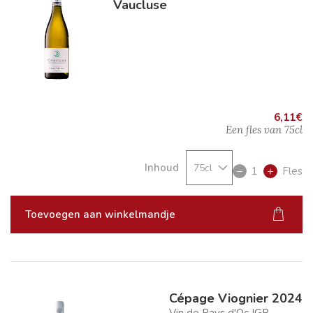
Vaucluse
6,11
€
Een fles van
75cl
Inhoud
1
Fles
Toevoegen aan winkelmandje
Cépage Viognier 2024