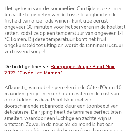
Het geheim van de sommelier
: Om tijdens de zomer
ten volle te genieten van de frisse fruitigheid en de
frisheid van onze rode wijnen, kunt u ze gerust
ongeveer 30 minuten voor het serveren in de koelkast
zetten, zodat ze op een temperatuur van ongeveer 14
°C komen. Bij deze temperatuur komt het fruit
ongekunsteld tot uiting en wordt de tanninestructuur
verfrissend soepel.
De luchtige finesse:
Bourgogne Rouge Pinot Noir
2023 “Cuvée Les Marnes”
Afkomstig van nobele percelen in de Côte d'Or en 10
maanden gerijpt in eikenhouten vaten in de rust van
onze kelders, is deze Pinot Noir met zijn
doorschijnende robijnrode kleur een toonbeeld van
delicatesse. De rijping heeft de tannines perfect laten
smelten, waardoor een luchtige en zachte wijn is
ontstaan. Zowel in de neus als de mond is het een
explosie van friszure rode bessen (zure kersen, verse