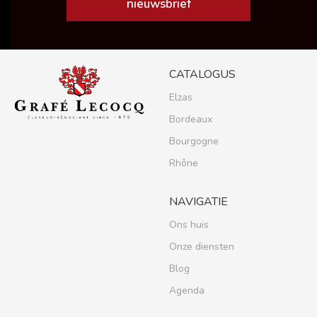
nieuwsbrief
CATALOGUS
Elzas
Bordeaux
Bourgogne
Rhône
NAVIGATIE
Ons huis
Onze diensten
Blog
Agenda