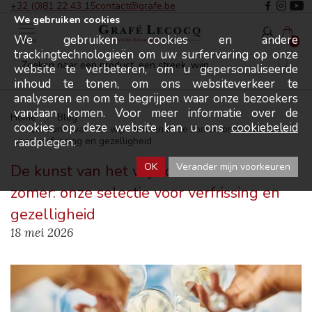
+32 (0)81 22 43 15
contact@grafe.be
We gebruiken cookies
We gebruiken cookies en andere
Menu
0
trackingtechnologieën om uw surfervaring op onze
website te verbeteren, om u gepersonaliseerde
inhoud te tonen, om ons websiteverkeer te
analyseren en om te begrijpen waar onze bezoekers
vandaan komen. Voor meer informatie over de
Home
Blog
cookies op deze website kan u ons
cookiebeleid
De kunst van het wijn drinken in de zomer: onze selectie
raadplegen.
voor verfrissing en gezelligheid
OK
Verander mijn voorkeuren
De kunst van het wijn drinken in de
zomer: onze selectie voor verfrissing en
gezelligheid
18 mei 2026