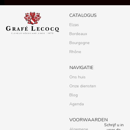
CATALOGUS
Elzas
Bordeaux
Bourgogne
Rhône
NAVIGATIE
Ons huis
Onze diensten
Blog
Agenda
VOORWAARDEN
Schrijf u in
Algemene
voor de