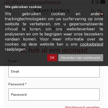
+32 (0)81 22 43 15
contact@grafe.be
We gebruiken cookies
We gebruiken cookies en andere
Menu
0
trackingtechnologieën om uw surfervaring op onze
website te verbeteren, om u gepersonaliseerde
inhoud te tonen, om ons websiteverkeer te
Home
Mijn account
Aansluiting
analyseren en om te begrijpen waar onze bezoekers
vandaan komen. Voor meer informatie over de
cookies op deze website kan u ons
cookiebeleid
Ik heb al een account
raadplegen.
OK
Verander mijn voorkeuren
Email
Paswoord
Wachtwoord vergeten