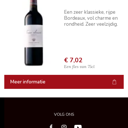
Een zeer klassieke, rijpe
Bordeaux, vol charme en
rondheid. Zeer veelzijdig.
€ 7,02
Een fles van
75cl
Meer informatie
VOLG ONS