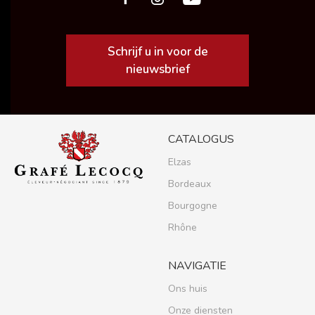
Schrijf u in voor de
nieuwsbrief
CATALOGUS
Elzas
Bordeaux
Bourgogne
Rhône
NAVIGATIE
Ons huis
Onze diensten