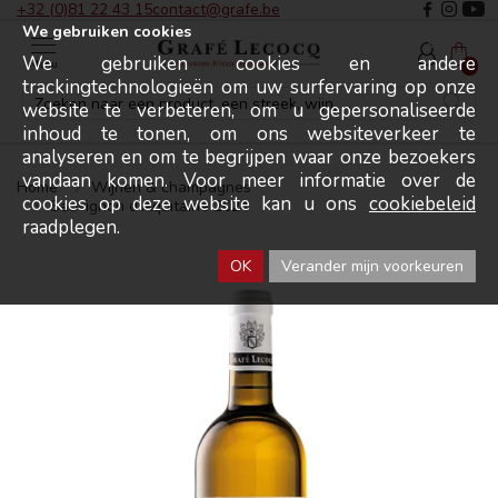
+32 (0)81 22 43 15
contact@grafe.be
We gebruiken cookies
We gebruiken cookies en andere
Menu
0
trackingtechnologieën om uw surfervaring op onze
website te verbeteren, om u gepersonaliseerde
inhoud te tonen, om ons websiteverkeer te
analyseren en om te begrijpen waar onze bezoekers
vandaan komen. Voor meer informatie over de
Home
Wijnen & champagnes
cookies op deze website kan u ons
cookiebeleid
Sauvignon d'Aquitaine 2024
raadplegen.
OK
Verander mijn voorkeuren